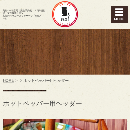
高知×バリ空間｜完全予約制・１日3名限
定・女性専用サロン
高知のバリニーズマッサージ「nol(ノ
ル)」
HOME
>
>
ホットペッパー用ヘッダー
ホットペッパー用ヘッダー