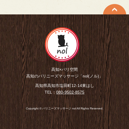
高知×バリ空間
高知のバリニーズマッサージ「nol(ノル)」
高知県高知市塩田町12-14東はし
TEL：
080-9502-8575
Copyright © バリニーズマッサージ nol All Rights Reserved.