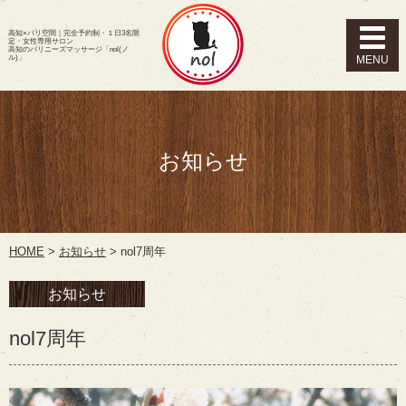
高知×バリ空間｜完全予約制・１日3名限
定・女性専用サロン
高知のバリニーズマッサージ「nol(ノ
ル)」
お知らせ
HOME
>
お知らせ
>
nol7周年
お知らせ
nol7周年