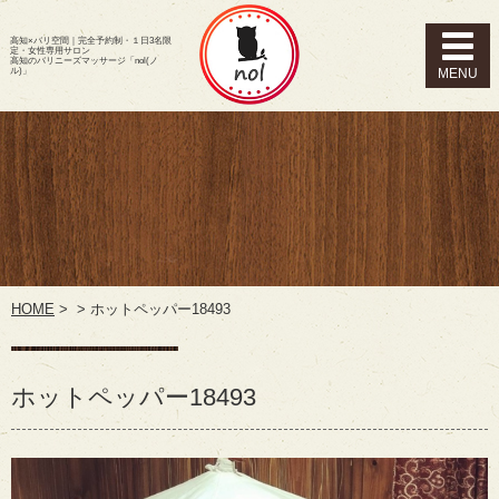
高知×バリ空間｜完全予約制・１日3名限
定・女性専用サロン
高知のバリニーズマッサージ「nol(ノ
ル)」
HOME
>
>
ホットペッパー18493
ホットペッパー18493