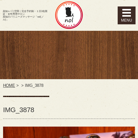
高知×バリ空間｜完全予約制・１日3名限
定・女性専用サロン
高知のバリニーズマッサージ「nol(ノ
ル)」
HOME
>
>
IMG_3878
IMG_3878