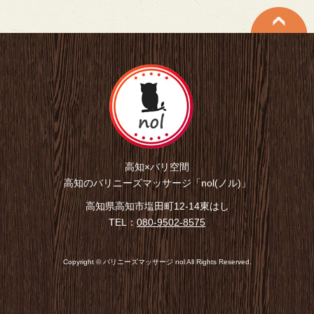
高知×バリ空間
高知のバリニーズマッサージ「nol(ノル)」
高知県高知市塩田町12-14東はし
TEL：
080-9502-8575
Copyright © バリニーズマッサージ nol All Rights Reserved.