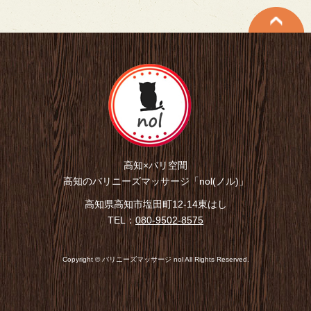
高知×バリ空間
高知のバリニーズマッサージ「nol(ノル)」
高知県高知市塩田町12-14東はし
TEL：
080-9502-8575
Copyright © バリニーズマッサージ nol All Rights Reserved.