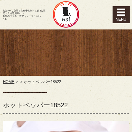
高知×バリ空間｜完全予約制・１日3名限
定・女性専用サロン
高知のバリニーズマッサージ「nol(ノ
ル)」
HOME
>
>
ホットペッパー18522
ホットペッパー18522